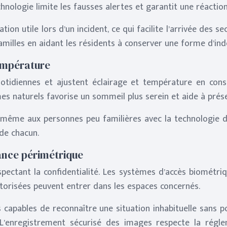
chnologie limite les fausses alertes et garantit une réactio
ion utile lors d’un incident, ce qui facilite l’arrivée des 
familles en aidant les résidents à conserver une forme d’in
température
tidiennes et ajustent éclairage et température en consé
es naturels favorise un sommeil plus serein et aide à prése
 même aux personnes peu familières avec la technologie d
de chacun.
ance périmétrique
spectant la confidentialité. Les systèmes d’accès biométriqu
torisées peuvent entrer dans les espaces concernés.
 capables de reconnaître une situation inhabituelle sans p
. L’enregistrement sécurisé des images respecte la régl