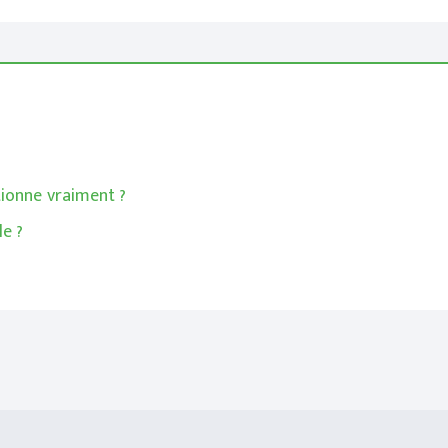
tionne vraiment ?
e ?